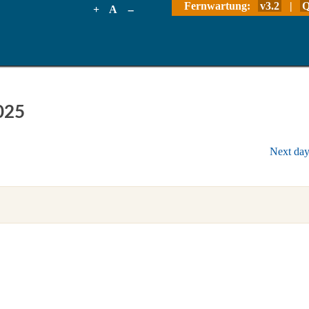
Fernwartung:
v3.2
|
Q
+
A
--
025
Next da