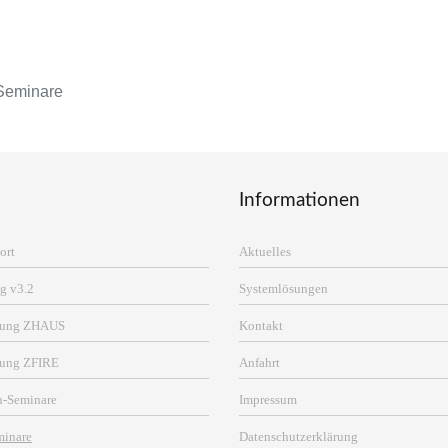
Seminare
Informationen
ort
Aktuelles
g v3.2
Systemlösungen
erung ZHAUS
Kontakt
rung ZFIRE
Anfahrt
n-Seminare
Impressum
minare
Datenschutzerklärung