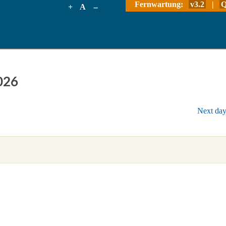
Fernwartung:
v3.2
|
Q
+
A
--
026
Next da