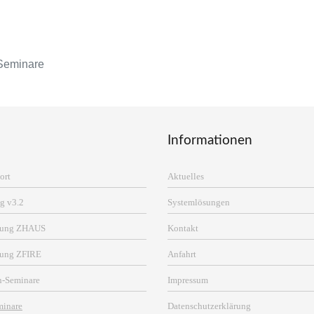
Seminare
Informationen
ort
Aktuelles
g v3.2
Systemlösungen
erung ZHAUS
Kontakt
rung ZFIRE
Anfahrt
n-Seminare
Impressum
minare
Datenschutzerklärung