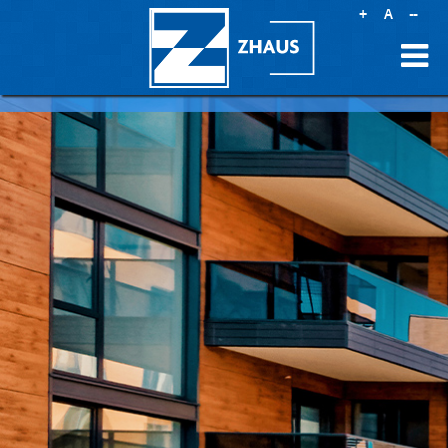
+
A
--