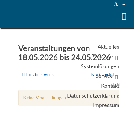
+
A
--
Aktuelles
Veranstaltungen von
18.05.2026 bis 24.05.2026
Produkte
Systemlösungen
Previous week
Next week
Service
Kontakt
Datenschutzerklärung
Keine Veranstaltungen
Impressum