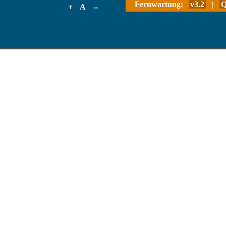
Fernwartung:
v3.2
|
Q
+
A
--