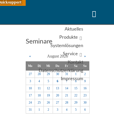
uicksupport
Aktuelles
Produkte
Seminare
Systemlösungen
Service
«
August 2026
»
Kontakt
Mo
Di
Mi
Do
Fr
Sa
So
Datenschutzerklärung
27
28
29
30
31
1
2
Impressum
3
4
5
6
7
8
9
10
11
12
13
14
15
16
17
18
19
20
21
22
23
24
25
26
27
28
29
30
31
1
2
3
4
5
6