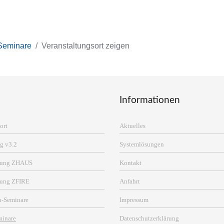
Seminare
Veranstaltungsort zeigen
Informationen
ort
Aktuelles
g v3.2
Systemlösungen
erung ZHAUS
Kontakt
rung ZFIRE
Anfahrt
n-Seminare
Impressum
minare
Datenschutzerklärung