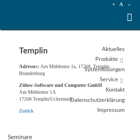
+
A
--
Aktuelles
Templin
Produkte
Adresse::
Am Mühlentor 1a, 17268, Templin,
Systemlösungen
Brandenburg
Service
Zülow-Software und Computer GmbH
Kontakt
Am Mühlentor 1A
17268 Templin/Uckermark
Datenschutzerklärung
Impressum
Zurück
Seminare