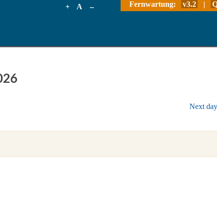
Fernwartung:
v3.2
|
Q
+
A
--
026
Next da