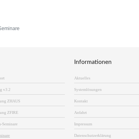
Seminare
Informationen
ort
Aktuelles
g v3.2
Systemlösungen
erung ZHAUS
Kontakt
rung ZFIRE
Anfahrt
n-Seminare
Impressum
minare
Datenschutzerklärung